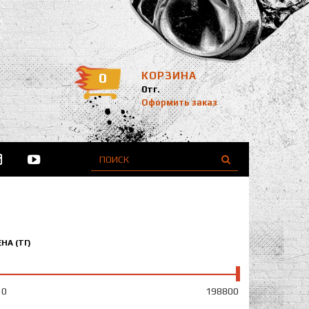
0
КОРЗИНА
0тг.
Оформить заказ
НА (ТГ)
50
198800