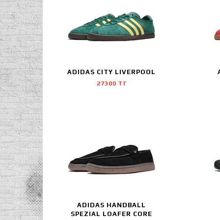
Stussy
Supreme
Timberland
Undefeated
Under Armor
Under Armour
Versace
Victoria Beckham
yohji yamamoto
ADIDAS CITY LIVERPOOL
27300 ТГ
ADIDAS HANDBALL
SPEZIAL LOAFER CORE