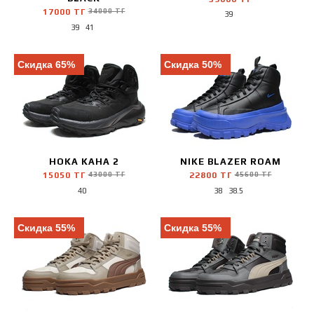
17000 ТГ
34000 ТГ
39
39
41
Скидка 65%
Скидка 50%
HOKA KAHA 2
NIKE BLAZER ROAM
15050 ТГ
43000 ТГ
22800 ТГ
45600 ТГ
40
38
38.5
Скидка 55%
Скидка 55%