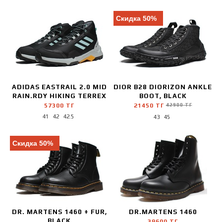
Supreme
Камуфляж
Timberland
Розовый
Скидка 50%
Undefeated
Бежевый
Under Armor
Золотой
Under Armour
Стальной
Versace
Серебряный
Victoria Beckham
Хаки
yohji yamamoto
ADIDAS EASTRAIL 2.0 MID
DIOR B28 DIORIZON ANKLE
RAIN.RDY HIKING TERREX
BOOT, BLACK
57300 ТГ
21450 ТГ
42900 ТГ
41
42
42.5
43
45
Скидка 50%
DR. MARTENS 1460 + FUR,
DR.MARTENS 1460
BLACK
39600 ТГ