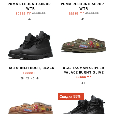
PUMA REBOUND ABRUPT
PUMA REBOUND ABRUPT
WTR
WTR
20925 ТГ
46500 ТГ
22365 ТГ
49700 ТГ
42
41
TMB 6-INCH BOOT, BLACK
UGG TASMAN SLIPPER
PALACE BURNT OLIVE
30000 ТГ
44900 ТГ
39
42
43
44
43
Скидка 55%